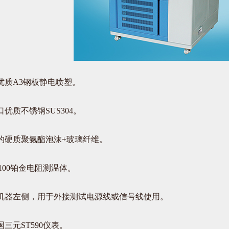
质A3钢板静电喷塑。
质不锈钢SUS304。
硬质聚氨酯泡沫+玻璃纤维。
00铂金电阻测温体。
器左侧，用于外接测试电源线或信号线使用。
元ST590仪表。