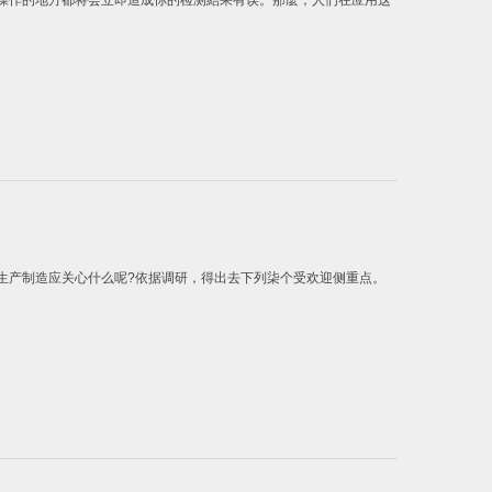
作的地方都将会立即造成你的检测結果有误。那麼，人们在应用这
产制造应关心什么呢?依据调研，得出去下列柒个受欢迎侧重点。