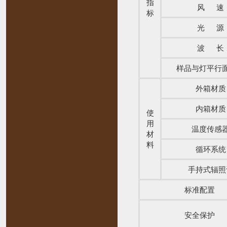
指
风 速
标
光 源
波 长
样品与灯平行
外箱材质
内箱材质
使
用
温度传感
材
料
循环系统
手持式辐照
标准配置
安全保护