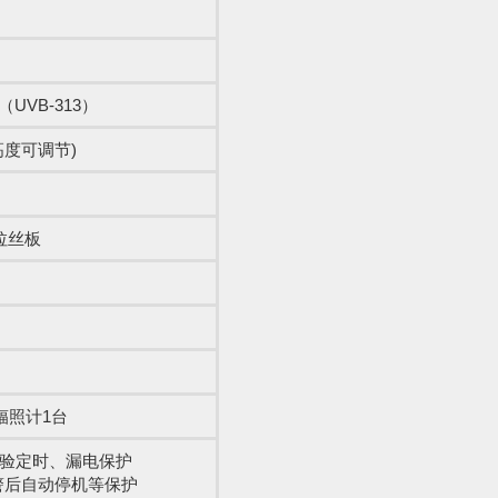
（UVB-313）
度可调节)
拉丝板
辐照计1台
试验定时、漏电保护
警后自动停机等保护