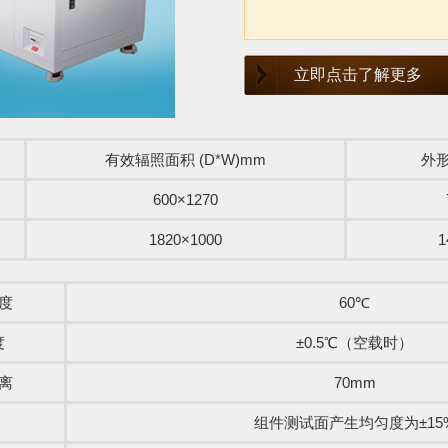
立即点击了解更多
有效辐照面积 (D*W)mm
外形
600×1270
1820×1000
1
度
60℃
度
±0.5℃（空载时）
离
70mm
组件测试面产生均匀度为±15