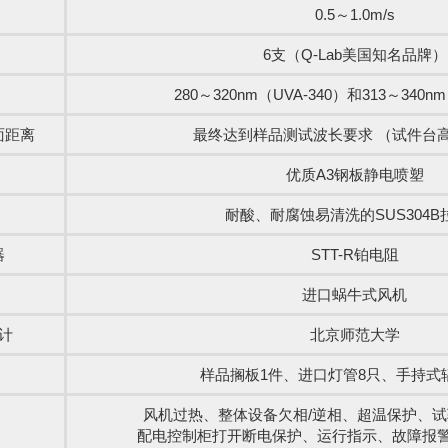
0.5～1.0m/s
6支（Q-Lab美国知名品牌）
280～320nm（UVA-340）和313～340nm
面距离
最终达到样品测试波长要求 （试件台高
优质A3钢板静电喷塑
耐酸、耐腐蚀易清洗的SUS304B
器
STT-R铂电阻
进口蜗牛式风机
计
北京师范大学
样品搁板1件、进口灯管8只、手持式
风机过热、整体设备欠相/逆相、超温保护、
配电控制柜打开断电保护、运行指示、故障报