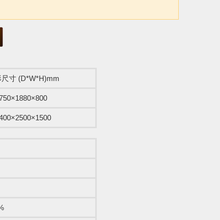
尺寸 (D*W*H)mm
750×1880×800
400×2500×1500
%