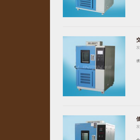
发
求
发