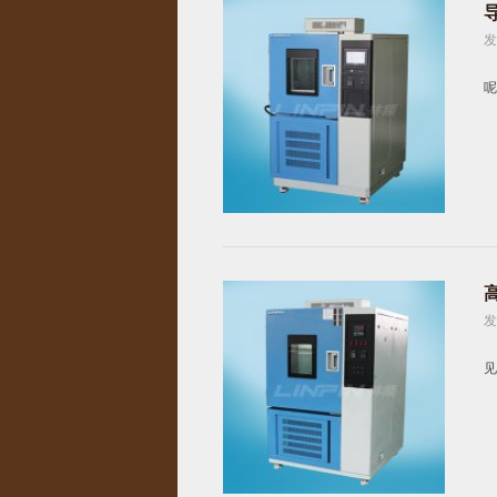
发
呢?
发
见