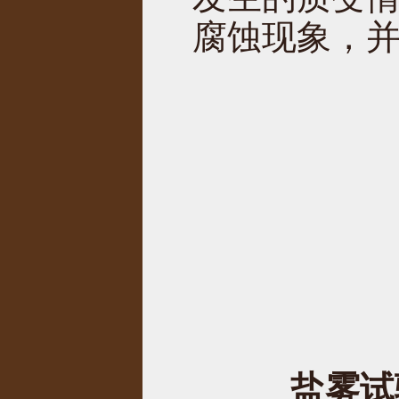
腐蚀现象，
盐雾试